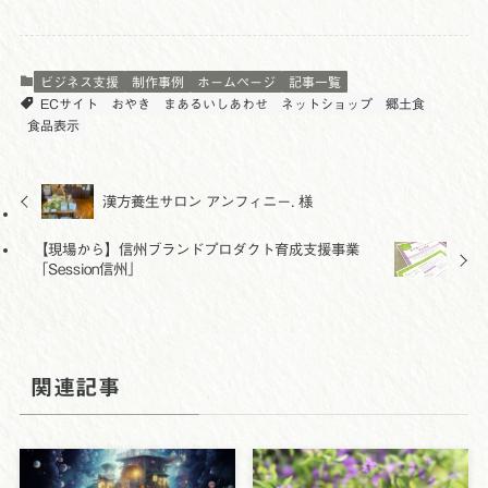
ビジネス支援
制作事例
ホームページ
記事一覧
ECサイト
おやき
まあるいしあわせ
ネットショップ
郷土食
食品表示
漢方養生サロン アンフィニー. 様
【現場から】信州ブランドプロダクト育成支援事業
「Session信州」
関連記事