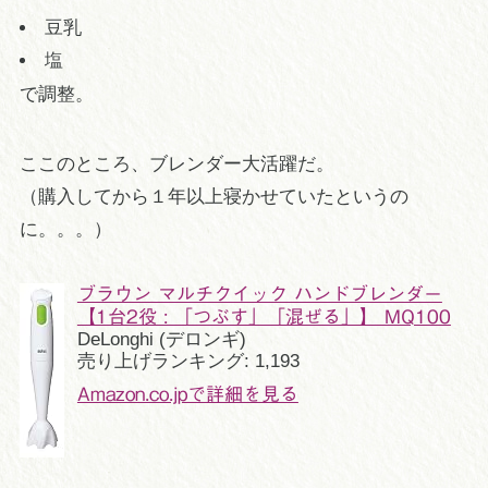
豆乳
塩
で調整。
ここのところ、ブレンダー大活躍だ。
（購入してから１年以上寝かせていたというの
に。。。）
ブラウン マルチクイック ハンドブレンダー
【1台2役 : 「つぶす」「混ぜる」】 MQ100
DeLonghi (デロンギ)
売り上げランキング: 1,193
Amazon.co.jpで詳細を見る