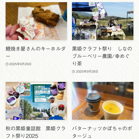
鯉焼き屋さんのキーホルダ
黒姫クラフト祭り しなの
ー
ブルーベリー農園/幸めぐ
り茶
2025年9月29日
2025年9月28日
秋の黒姫童話館 黒姫クラ
バターナッツかぼちゃのポ
フト祭り2025
タージュ