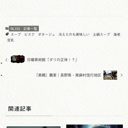
BLOG
記事一覧
スープ
ビスク
ポタージュ
冷えたのも美味しい
土鍋スープ
海老
豆乳
日曜美術館「ダリの正体！？」
「美郷」蕎麦｜長野県・美麻村信行地区
関連記事