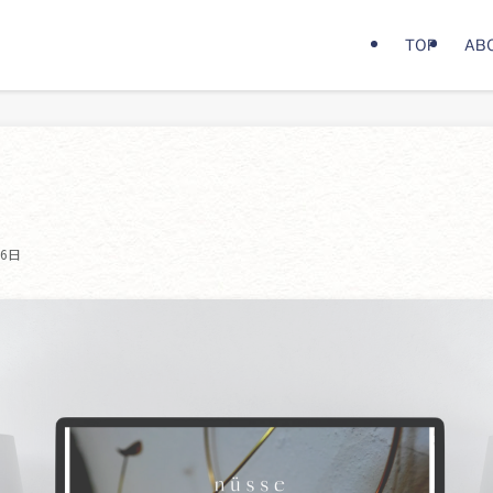
TOP
AB
16日